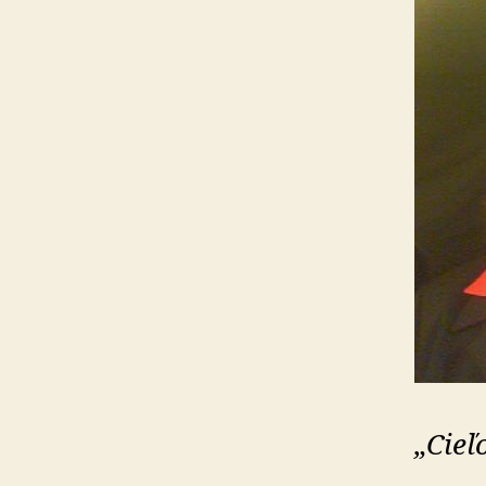
„Cieľ