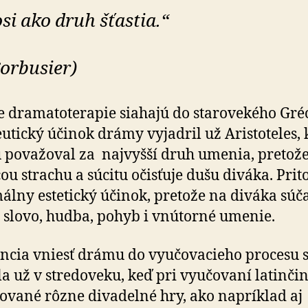
osi ako druh šťastia.“
orbusier)
 dramatoterapie siahajú do starovekého Gré
utický účinok drámy vyjadril už Aristoteles, 
považoval za najvyšší druh umenia, pretož
u strachu a súcitu očisťuje dušu diváka. Pri
lny estetický účinok, pretože na diváka súč
 slovo, hudba, pohyb i vnútorné umenie.
cia vniesť drámu do vyučovacieho procesu 
la už v stredoveku, keď pri vyučovaní latinčin
ované rôzne divadelné hry, ako napríklad aj