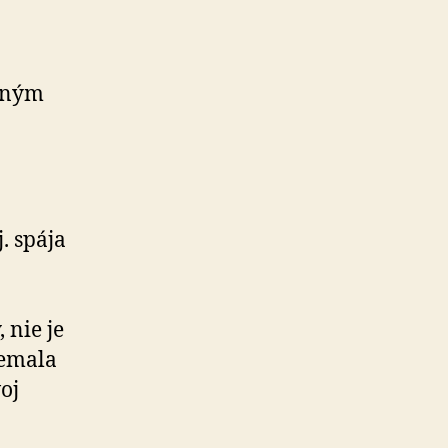
ovným
. spája
 nie je
nemala
oj