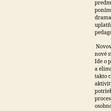
predme
poníma
dramat
uplatň
pedago
Novovy
nové s
Ide o 
a elim
takto 
aktivi
potrie
proces
osobno