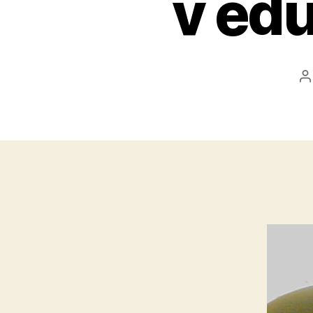
v ed
A
č