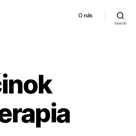
O nás
Search
činok
erapia