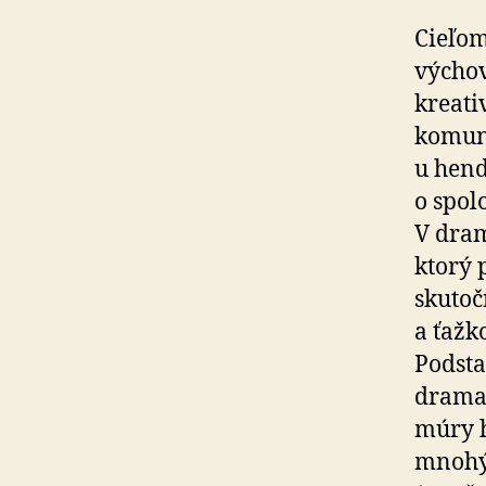
Cieľom
výchov
kreati
komuni
u hend
o spol
V dram
ktorý 
skutoč
a ťažk
Podsta
dramat
múry h
mnohýc