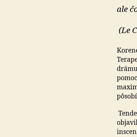
ale č
(Le C
Korene
Terape
drámu 
pomoco
maximá
pôsobí
Tenden
objavi
inscen