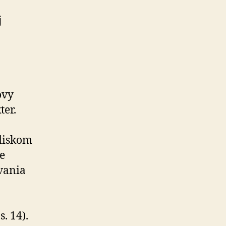
j
ovy
ter.
diskom
e
vania
. 14).