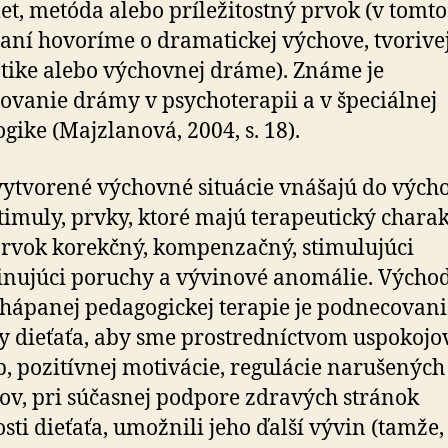
t, metóda alebo príležitostný prvok (v tomto
ní hovoríme o dramatickej výchove, tvorive
ike alebo výchovnej dráme). Známe je
ovanie drámy v psychoterapii a v špeciálnej
gike (Majzlanová, 2004, s. 18).
tvorené výchovné situácie vnášajú do vých
timuly, prvky, ktoré majú terapeutický charak
prvok korekčný, kompenzačný, stimulujúci
inujúci poruchy a vývinové anomálie. Výcho
chápanej pedagogickej terapie je podnecovani
ty dieťaťa, aby sme prostredníctvom uspokojo
b, pozitívnej motivácie, regulácie narušených
ov, pri súčasnej podpore zdravých stránok
sti dieťaťa, umožnili jeho ďalší vývin (tamže, s