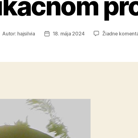
ukačnom pr
Autor:
hajsilvia
18. mája 2024
Žiadne koment
utor
Dátum
lánku
článku