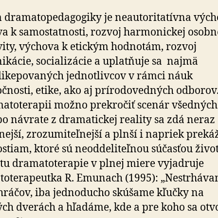
 dramatopedagogiky je neautoritatívna vých
a k samostatnosti, rozvoj harmonickej osobno
vity, výchova k etickým hodnotám, rozvoj
kácie, socializácie a uplatňuje sa najmä
ikepovaných jednotlivcov v rámci náuk
očnosti, etike, ako aj prírodovedných odborov
atoterapii možno prekročiť scenár všedných
po návrate z dramatickej reality sa zdá neraz
nejší, zrozumiteľnejší a plnší i napriek prek
ostiam, ktoré sú neoddeliteľnou súčasťou život
tu dramatoterapie v plnej miere vyjadruje
oterapeutka R. Emunach (1995): „Nestrháv
ráčov, iba jednoducho skúšame kľučky na
h dverách a hľadáme, kde a pre koho sa otv