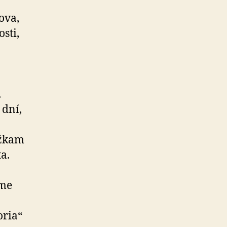
ova,
sti,
.
 dní,
ážkam
a.
ame
oria“