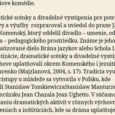
iove komédie.
ické scénky a divadelné vystúpenia pre pot
y a výučby rozpracoval a uviedol do praxe 
omenský, ktorý oddelil divadlo – umenie, o
a – pedagogického prostriedku. Známe je jeh
tizované dielo Brána jazykov alebo Schola 
izácie, dramatické scénky a divadelné vyst
hove uplatňovali okrem Komenského i jezuit
renko (Majzlanová, 2004, s. 17). Tradícia vy
prístupy u mládeže sa vytvorila v Poľsku, kde
li Stanislaw TomkiewiczaStanislaw Manturz
ncúzsku Jean Chazala Jean Ughetto. V súčasno
aniu dramatických aktivít v rôznych výchov
eniach a inštitúciách, kde sa dráma uplatňuj