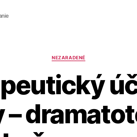
anie
Kategórie
NEZARADENÉ
peutický ú
 – dramatot