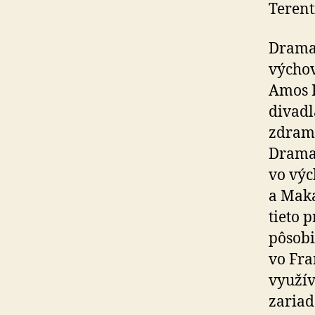
Terent
Dramat
výchov
Amos K
divadl
zdrama
Dramat
vo výc
a Maka
tieto 
pôsobi
vo Fra
využív
zariad