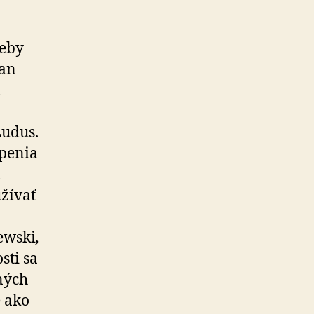
reby
Jan
d
o
Ludus.
úpenia
i
užívať
ewski
,
sti sa
ných
e ako