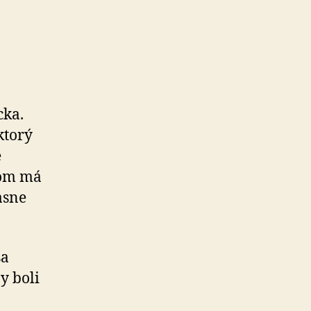
cka.
ktorý
e
tom má
asne
sa
y boli