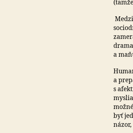
(tamže,
Medzi 
sociod
zamera
dramat
a maň
Humani
a prep
s afek
myslia
možné 
byť je
názor,