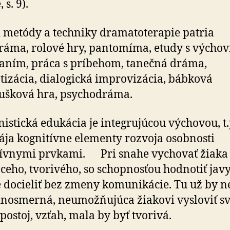
 s. 9).
metódy a techniky dramatoterapie patria
ráma, rolové hry, pantomíma, etudy s vých
ním, práca s príbehom, tanečná dráma,
izácia, dialogická improvizácia, bábková
ušková hra, psychodráma.
stická edukácia je integrujúcou výchovou, t.j
ája kognitívne elementy rozvoja osobnosti
tívnymi prvkami. Pri snahe vychovať žiaka
ceho, tvorivého, so schopnosťou hodnotiť javy,
docieliť bez zmeny komunikácie. Tu už by 
dnosmerná, neumožňujúca žiakovi vysloviť sv
 postoj, vzťah, mala by byť tvorivá.